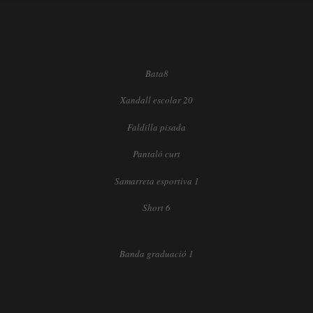
Equipacions
_____
Bata8
Xandall escolar 20
Faldilla pisada
Pantaló curt
Samarreta esportiva 1
Short 6
Banda graduació 1