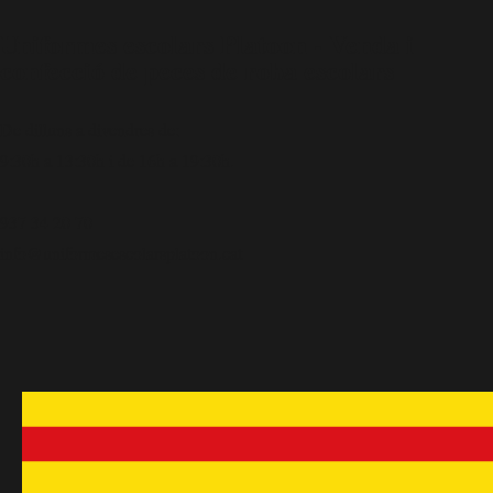
Uniformes escolars Platoon - Venda i
confecció de peces de roba escolars
De dilluns a divendres de:
9:30h a 13:30h i de 16h a 19:30h.
937 34 20 70
info@uniformesescolarsplatoon.cat