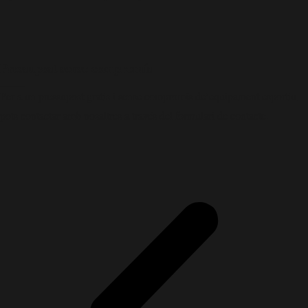
Pressupost sense compromís
____
Per a un pressupost gratis i sense compromís de’equipament esportiu,
pots contactar amb nosaltres a través del formulari de contacte.