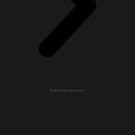
Samarreta esportiva 1
Uniformes Escolars Platoon
_____