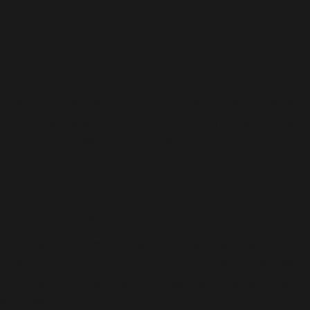
Alta qualitat i durabilitat
____
Confeccionem els nostres equipaments esportius escolars amb teixits
tècnics d’alta qualitat i durabilitat. Utilitzem teixits còmodes, flexibles i
que garanteixin resistència i durada òptimes.
Imatge del col·legi
____
Els equipaments esportius escolars són una part fonamental de
l’uniforme, ja que són la part de l’uniforme que s’usa en les activitats
tant escolars com extraescolars, per la qual cosa és important donar una
bona imatge del col·legi.