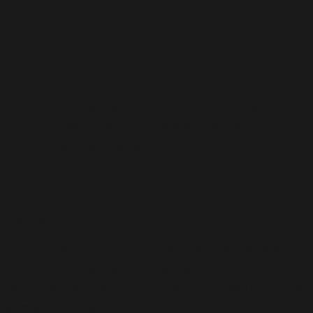
d’esport.
Alta qualitat
____
En Uniformes Escolars Platoon, utilitzem els millors teixits i els millors
processos de fabricació per a poder oferir als nostres clients uns
productes de la més alta qualitat.
Dissenyadors i patronistes
____
A més de confeccionar els equipaments esportius escolars, també
realitzem un procés de disseny, comptem amb un equip de
dissenyadors i patronistes per a assegurar que els nostres equipaments
esportius tenen el disseny més òptim.