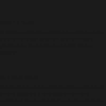
Des de 4 a 17 anys
____
En Uniformes Escolars Platoon, confeccionem equipaments esportius
escolars en totes les talles, des de 4 a 17 anys, i amb varietat de
grandàries, perquè tots els alumnes puguin comptar amb el seu
equipament.
Per a tots els esports
____
Els nostres productes abasten equipaments esportius escolars per a tots
els esports, equipaments de futbol, equipaments de voleibol,
equipaments de bàsquet, equipaments d’hoquei i per a qualsevol tipus